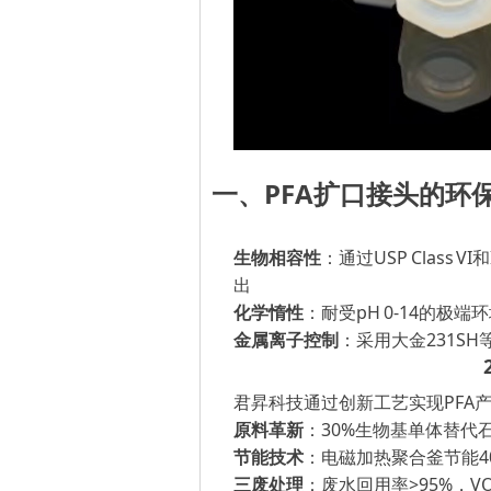
一、
PFA扩口接头的环
生物相容性
：通过
USP Class
出
化学惰性
：耐受
pH 0-14的
金属离子控制
：采用大金
231S
君昇科技通过创新工艺实现
PFA
原料革新
：
30%生物基单体替代
节能技术
：电磁加热聚合釜节能
三废处理
：废水回用率
>95%，V