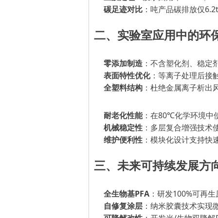
碳足迹对比
：吨产品碳排放仅
6.
二、实验室应用中的环
零添加制造
：不含塑化剂、稳定
表面特性优化
：等离子处理后接
全塑料结构
：杜绝金属离子析出
耐老化性能
：在
80℃化学环境中
机械稳定性
：多层复合增强技术
维护便利性
：模块化设计支持快
三、未来可持续发展方
全生物基
PFA
：研发
100%可再
自修复涂层
：纳米胶囊技术实现