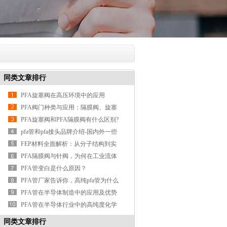
同类文章排行
PFA旋塞阀在高压环境中的应用
PFA阀门种类与应用：隔膜阀、旋塞
阀、单向阀、针阀
PFA旋塞阀和PFA隔膜阀有什么区别?
——君昇科技与您探讨
pfa管和pfa接头品牌介绍-国内外一些
知名的pfa管接头厂
FEP材料全面解析：从分子结构到实
际应用
PFA隔膜阀与针阀，为何在工业流体
控制中备受瞩目？——君昇科
PFA管变白是什么原因？
PFA管厂家告诉你，高纯pfa管为什么
被广泛应用于半导体行业
PFA管在半导体制造中的应用及优势
PFA管在半导体行业中的高纯度化学
品输送
同类文章排行