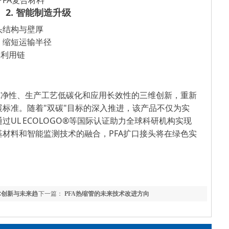
PFA复合材料
2
.
智能制造升级
头结构与壁厚
，缩短运输半径
收利用链
纯净性、生产工艺低碳化和应用长效性
的三维创新，重新
展标准。随着
"双碳"目标的
深入推进，该产品不仅为实
通过
UL ECOLOGO®等国际认证助力全球科研机构实现
材料和智能监测技术的融合，PFA扩口接头将在绿色实
。
术创新与未来趋
下一篇：
PFA热缩管的未来技术改进方向