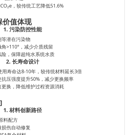
2tCO₂e，较传统工艺降低51.6%
保价值体现
1.
污染防控性能
剂等潜在污染物
触角
>110°，减少介质残留
风险，保障超纯水系统水质
2. 长寿命设计
使用寿命达8-10年，较传统材料延长3倍
使抗压强度提升
50%，减少更换频率
速更换，降低维护过程资源消耗
向
1
.
材料创新路径
生原料配方
微损伤自动修复