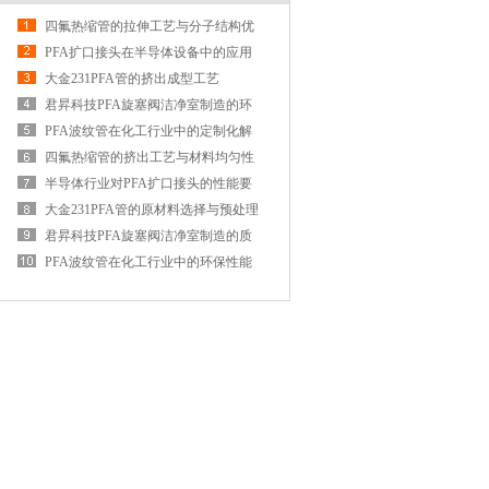
四氟热缩管的拉伸工艺与分子结构优
化
PFA扩口接头在半导体设备中的应用
案例
大金231PFA管的挤出成型工艺
君昇科技PFA旋塞阀洁净室制造的环
境监测
PFA波纹管在化工行业中的定制化解
决方案
四氟热缩管的挤出工艺与材料均匀性
控制
半导体行业对PFA扩口接头的性能要
求与选型指南
大金231PFA管的原材料选择与预处理
君昇科技PFA旋塞阀洁净室制造的质
量控制措施
PFA波纹管在化工行业中的环保性能
与可持续发展