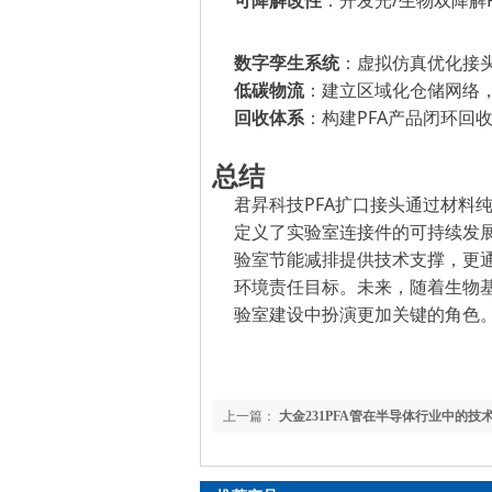
可降解改性
：开发光
/生物双降解
数字孪生系统
：虚拟仿真优化接
低碳物流
：建立区域化仓储网络
回收体系
：构建
PFA产品闭环回
总结
君昇科技
PFA扩口
接头通过
材料
定义了实验室连接件的可持续发
验室节能减排提供技术支撑，更
环境责任目标。未来，随着生物基
验室建设中扮演更加关键的角色
上一篇：
大金231PFA管在半导体行业中的技
势