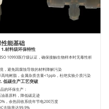
保性能基础
1.材料级环保特性
 VI和ISO 10993医疗级认证，确保接触生物样本时无毒性析
极端环境，避免因腐蚀导致的材料降解污染
H等高纯树脂，金属杂质含量<1ppb，杜绝实验介质污染
2
.
低碳生产工艺突破
产品的环保生产：
石油基原料，降低碳足迹
40%，余热回收系统年节电200万度
OC去除率达99.9%