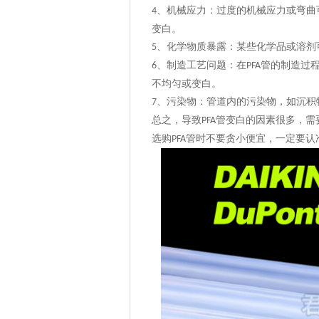
、
机械应力：过度的机械应力或弯曲
4
变白。
、
化学物质暴露：某些化学品或溶剂
5
、
制造工艺问题：在
管的制造过
6
PFA
不均匀或变白。
、
污染物：管道内的污染物，如沉积
7
总之，导致
管变白
的因素很多，需
PFA
选购
管时不要贪小便宜，一定要认
PFA