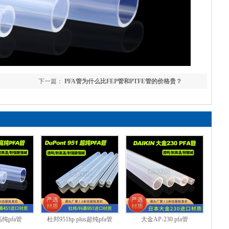
下一篇：
PFA管为什么比FEP管和PTFE管的价格贵？
高纯pfa管
杜邦951hp plus超纯pfa管
大金AP-230 pfa管