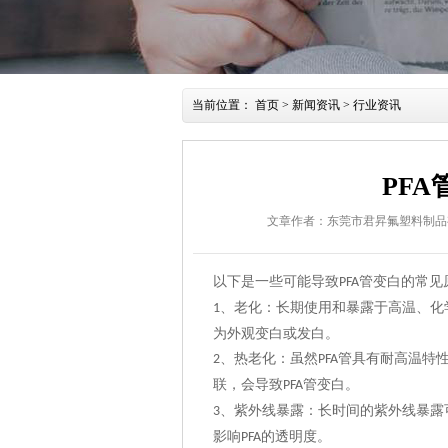
当前位置：
首页
>
新闻资讯
>
行业资讯
PF
文章作者：东莞市君昇氟塑料制品
以下是一些可能导致
管变白的常见
PFA
、
老化：长期使用和暴露于高温、化
1
为外观变白或发白。
、
热老化：
虽然
管具有耐高温特
2
PFA
联，
会
导致
管变白。
PFA
、
紫外线暴露：长时间的紫外线暴露
3
影响
的透明度。
PFA