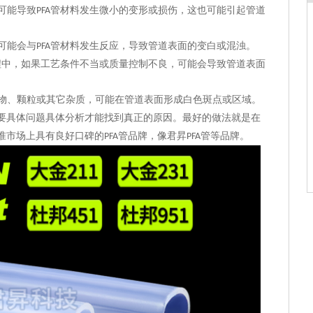
可能导致
管材料发生微小的变形或损伤，这也可能引起管道
PFA
可能会与
管材料发生反应，导致管道表面的变白或混浊。
PFA
程中，如果工艺条件不当或质量控制不良，可能会导致管道表面
物、颗粒或其它杂质，可能在管道表面形成白色斑点或区域。
要具体问题具体分析才能找到真正的原因
。最好的做法
就
是
在
准市场上具有良好口碑的
管品牌，像君昇
管等品牌。
PFA
PFA