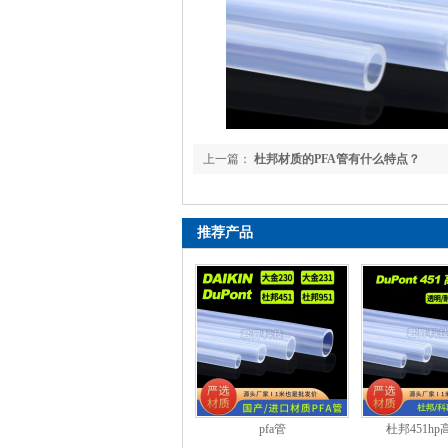
上一篇：
杜邦材质的PFA管有什么特点？
推荐产品
pfa管
杜邦451hp