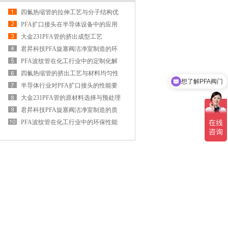
四氟热缩管的拉伸工艺与分子结构优
化
PFA扩口接头在半导体设备中的应用
案例
大金231PFA管的挤出成型工艺
君昇科技PFA旋塞阀洁净室制造的环
境监测
PFA波纹管在化工行业中的定制化解
决方案
四氟热缩管的挤出工艺与材料均匀性
想了解PFA阀门
控制
半导体行业对PFA扩口接头的性能要
求与选型指南
大金231PFA管的原材料选择与预处理
君昇科技PFA旋塞阀洁净室制造的质
量控制措施
PFA波纹管在化工行业中的环保性能
与可持续发展