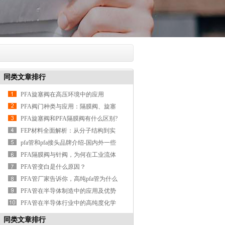
同类文章排行
PFA旋塞阀在高压环境中的应用
PFA阀门种类与应用：隔膜阀、旋塞
阀、单向阀、针阀
PFA旋塞阀和PFA隔膜阀有什么区别?
——君昇科技与您探讨
FEP材料全面解析：从分子结构到实
际应用
pfa管和pfa接头品牌介绍-国内外一些
知名的pfa管接头厂
PFA隔膜阀与针阀，为何在工业流体
控制中备受瞩目？——君昇科
PFA管变白是什么原因？
PFA管厂家告诉你，高纯pfa管为什么
被广泛应用于半导体行业
PFA管在半导体制造中的应用及优势
PFA管在半导体行业中的高纯度化学
品输送
同类文章排行