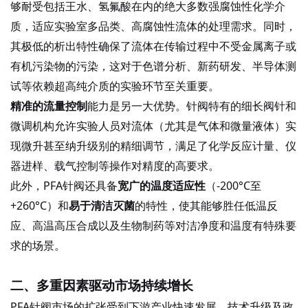
够耐受包括王水、氢氟酸在内的绝大多数强腐蚀性化学介
质，适应实验室多品类、高腐蚀性流体的处理需求。同时，
其极低的析出特性确保了流体在传输过程中不受金属离子或
有机污染物的污染，这对于色谱分析、新药研发、半导体测
试等依赖超高纯介质的实验环节至关重要。
精准的流量控制
能力是另一大优势。针阀特有的细长阀针和
微调机构允许实验人员对流体（尤其是气体和微量液体）实
现微升甚至纳升级别的精细调节，满足了化学反应计量、仪
器进样、载气控制等操作对精度的高要求。
此外，
PFA针阀还具备
宽广的温度适应性
（
-200°C至
+260°C）和
易于清洁灭菌
的特性，使其能够胜任低温反
应、高温高压合成以及生物制药等对洁净度和温度有特殊要
求的场景。
二、多重因素驱动市场持续增长
PFA针阀市场的扩张受到下游产业快速发展、技术升级及政