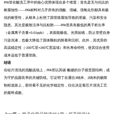
管在酸洗工序中的核心优势体现在多个维度：首先是无与伦比的
PFA
耐腐蚀性——
材料对几乎所有的强酸、强碱、强氧化剂都具有极
PFA
佳的耐受性，从根本上杜绝了因管路腐蚀导致的泄漏、污染和安全
隐患。其次是极致洁净与抗粘附——
管具有极低的离子析出率
PFA
（金属离子含量
），表面能极低、光滑如镜，防止管壁自身
<0.01ppb
污染洗液，也极大降低了固体颗粒的附着和沉积。此外，其优异的
高温稳定性（
℃至
℃宽温域）和长寿命特性，使其综合使用
-200
+260
成本远低于普通管路。
结语
在硅片清洗的混酸战场上，
管以其碳
氟键的分子级坚固结构，成
PFA
-
为守护晶圆良率的关键防线。它证明了在通往
纳米、
纳米的极限
3
2
制程道路上，那些看不见的化学稳定性，往往决定着芯片清洗工艺
的最终成败。