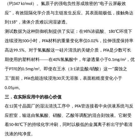
（约
）。氟原子的强电负性形成致密的“电子云屏蔽效
347 kJ/mol
应”，有效阻隔化学介质与主链发生反应。其表面能极低，接触角达
到
°，液体介质难以润湿渗透。
118
测试数据为这种防御机制提供了实证：在
浓硫酸、
℃环境下
98%
180
连续浸泡
小时，
材料的重量变化率仅
，拉伸强度保持率
500
PFA
0.02%
高达
。对于氢氟酸这一硅片清洗的关键介质，
是少数可长
99.5%
PFA
期使用的塑料材料——在
氢氟酸中，年渗透量小于
²，优
40%
0.1mg/m
于
的
²。即使在王水（
浓盐酸
硝酸）这一“腐蚀之
PTFE
0.5mg/m
3:1
/
王”面前，
也能连续浸泡
天无溶胀，表面粗糙度变化小于
PFA
30
μ
。
0.05
m
三．
在实际应用中的核心价值
在
英寸晶圆厂的湿法清洗工序中，
管连接着中央供液系统与反
12
PFA
应腔室，输送由氢氟酸、硝酸、乙酸等调配的混合刻蚀液。它耐受
着
℃下的持续化学冲刷，同时以极低的金属离子析出守护着清
50-80
洗液的纯净度。