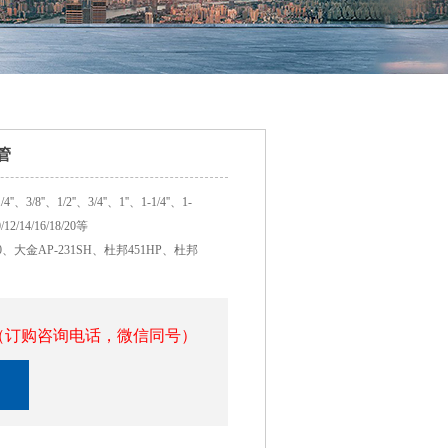
a管
、3/8''、1/2''、3/4''、1''、1-1/4''、1-
/12/14/16/18/20等
0、大金AP-231SH、杜邦451HP、杜邦
767（订购咨询电话，微信同号）