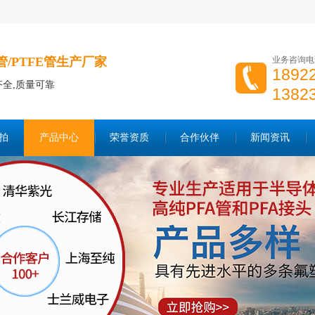
P管/PTFE管生产厂家
业务咨询电
189
齐全,质量可靠
138
拍
产品中心
荣誉资质
合作伙伴
新闻资讯