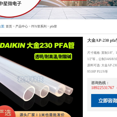
置:
首页
>
产品中心
>
PFA管系列
>
pfa管
大金AP-230 pf
尺寸规格: 英制1/8''、1/4''
1/2''等，公制3/4/6/8/10
原料可选: 大金AP-23
951HP PLUS等
咨询热线：
18922531