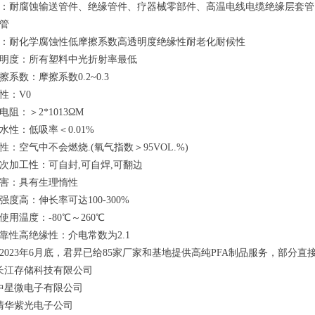
：耐腐蚀输送管件、绝缘管件、疗器械零部件、高温电线电缆绝缘层套管
管
：耐化学腐蚀性低摩擦系数高透明度绝缘性耐老化耐候性
明度：所有塑料中光折射率最低
擦系数：摩擦系数0.2~0.3
性：V0
电阻：＞2*1013ΩM
水性：低吸率＜0.01%
性：空气中不会燃烧.(氧气指数＞95VOL.%)
次加工性：可自封,可自焊,可翻边
害：具有生理惰性
强度高：伸长率可达100-300%
使用温度：-80℃～260℃
靠性高绝缘性：介电常数为2.1
2023年6月底，君昇已给85家厂家和基地提供高纯PFA制品服务，部分
长江存储科技有限公司
中星微电子有限公司
清华紫光电子公司