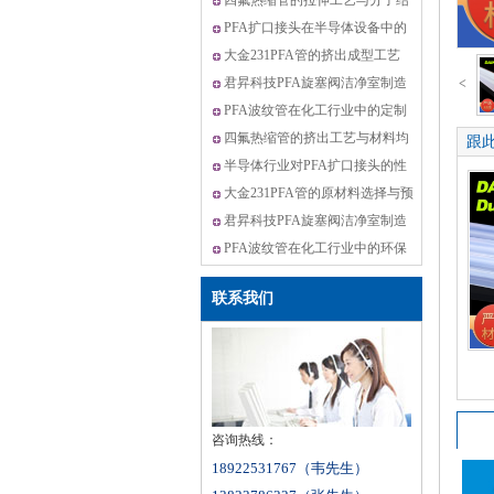
四氟热缩管的拉伸工艺与分子结
构优化
PFA扩口接头在半导体设备中的
应用案例
大金231PFA管的挤出成型工艺
君昇科技PFA旋塞阀洁净室制造
<
的环境监测
PFA波纹管在化工行业中的定制
化解决方案
四氟热缩管的挤出工艺与材料均
跟
匀性控制
半导体行业对PFA扩口接头的性
能要求与选
大金231PFA管的原材料选择与预
处理
君昇科技PFA旋塞阀洁净室制造
的质量控制
PFA波纹管在化工行业中的环保
性能与可持
联系我们
咨询热线：
18922531767（韦先生）