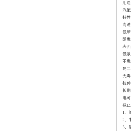
用途
汽配
特性
高透
低摩
阻燃
表面
低吸
不燃
易二
无毒
拉伸
长期
电可
截止
1、
2、
3、