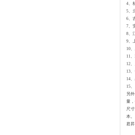
4、
5、
6、
7、
8、
9、
10
11
12
13
14
15
另外
量，
尺寸
本。
君昇